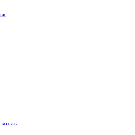
ние
ая связь