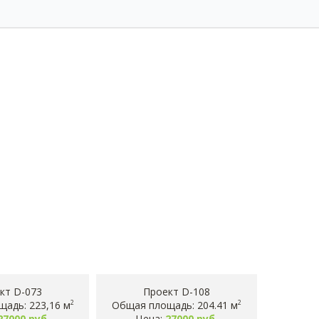
кт D-073
Проект D-108
адь: 223,16 м
Общая площадь: 204.41 м
2
2
27000 руб.
Цена:
27000 руб.