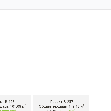
кт B-198
Проект B-257
адь: 101,08 м
Общая площадь: 149,13 м
2
2
23000 руб.
Цена:
23000 руб.