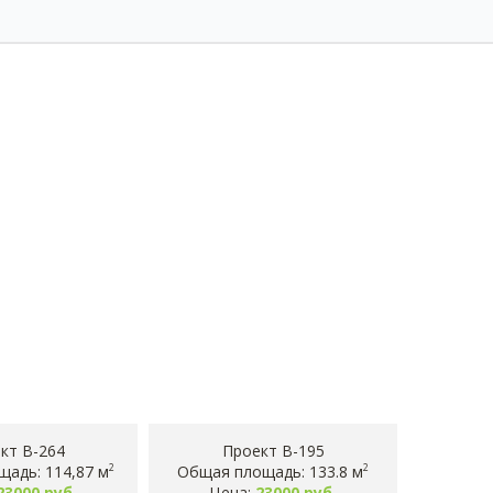
кт B-264
Проект B-195
адь: 114,87 м
Общая площадь: 133.8 м
2
2
23000 руб.
Цена:
23000 руб.